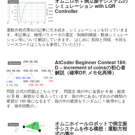
オムニロボ + 倒立振子システムの
Control
シミュレーション with LQR
Controller
運動方程式導出の記事に引き続き、シミュレーションを行っていきま
す。本記事は、物理パラメータの選定・制御則構築・数値シミュレー
ション等について解説していきます。 はじめに 前回と同様、今回も
ソースコードはこちらを参照していただけ...
AtCoder Beginner Contest 184:
Software
D – increment of coinsの初心者
解説（確率DP, メモ化再帰）
問題 公式の問題はこちらです． 問題文 袋の中に金貨が A 枚，銀貨
が B 枚，銅貨が C 枚入っています．袋の中にあるいずれかの種類の
硬貨が 100 枚になるまで，袋の中の硬貨をランダムに 1 枚増やしま
す．操作回数の...
オムニホイールロボットで倒立振
Control
子システムを作る構想：運動方程
式の導出