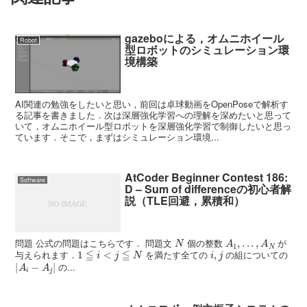
gazeboによる，オムニホイール
Robot
型ロボットのシミュレーション環
境構築
AI関連の勉強をしたいと思い，前回は卓球動画をOpenPoseで解析す
る記事を書きました．次は深層強化学習への理解を深めたいと思って
いて，オムニホイール型ロボットを深層強化学習で制御したいと思っ
ています．そこで，まずはシミュレーション環境...
AtCoder Beginner Contest 186:
Software
D – Sum of differenceの初心者解
説（TLE回避，累積和）
N
A
1
,
.
.
.
,
A
N
問題 公式の問題はこちらです． 問題文
個の整数
が
1
≦
i
<
j
≦
N
i
,
j
与えられます．
を満たす全ての
の組についての
|
A
i
−
A
j
|
の...