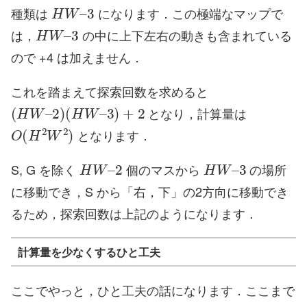
H
W
–
3
種類は
になります．この極端なマップで
H
W
–
3
は，
の中に上下左右の動きも含まれている
ので +4 は加えません．
これを踏まえて探索回数を求めると
(
H
W
–
2
)
(
H
W
–
3
)
+
2
となり，計算量は
O
(
H
2
W
2
)
となります．
H
W
–
2
H
W
–
3
S, G を除く
個のマスから
の場所
に移動でき，S から「右，下」の2方向に移動でき
るため，探索回数は上記のようになります．
計算量を少なくするひと工夫
ここでやっと，ひと工夫の話になります．ここまで