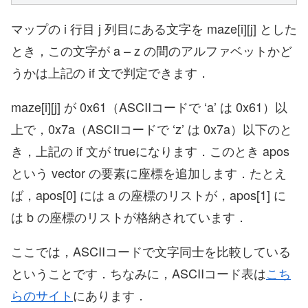
マップの i 行目 j 列目にある文字を maze[i][j] とした
とき，この文字が a – z の間のアルファベットかど
うかは上記の if 文で判定できます．
maze[i][j] が 0x61（ASCIIコードで ‘a’ は 0x61）以
上で，0x7a（ASCIIコードで ‘z’ は 0x7a）以下のと
き，上記の if 文が trueになります．このとき apos
という vector の要素に座標を追加します．たとえ
ば，apos[0] には a の座標のリストが，apos[1] に
は b の座標のリストが格納されています．
ここでは，ASCIIコードで文字同士を比較している
ということです．ちなみに，ASCIIコード表は
こち
らのサイト
にあります．