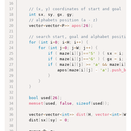
// (x, y) coordinates of start and goal
int
 sx
,
 sy
,
 gx
,
 gy
;
// alphabets position (a - z)
    vector
<
vector
<
P
>>
apos
(
26
)
;
// search start, goal and alphabet position
for
(
int
 i
=
0
;
 i
<
H
;
 i
++
)
{
for
(
int
 j
=
0
;
 j
<
W
;
 j
++
)
{
if
(
 maze
[
i
]
[
j
]
==
'S'
)
{
 sx 
=
 i
;
 sy
if
(
 maze
[
i
]
[
j
]
==
'G'
)
{
 gx 
=
 i
;
 gy
if
(
 maze
[
i
]
[
j
]
>=
'a'
&&
 maze
[
i
]
[
j
                apos
[
maze
[
i
]
[
j
]
-
'a'
]
.
push_bac
}
}
}
bool
 used
[
26
]
;
memset
(
used
,
false
,
sizeof
(
used
)
)
;
    vector
<
vector
<
int
>>
dist
(
H
,
vector
<
int
>
(
W
,
    dist
[
sx
]
[
sy
]
=
0
;