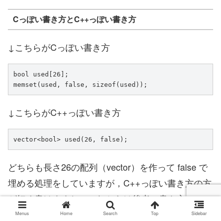
Cっぽい書き方とC++っぽい書き方
↓こちらがCっぽい書き方
bool used[26];

memset(used, false, sizeof(used));
↓こちらがC++っぽい書き方
vector<bool> used(26, false);
どちらも長さ26の配列（vector）を作って false で
埋める処理をしていますが，C++っぽい書き方の方
が短く書けますね．これからは後者の書き方をして
いきたいと思います．
Menus
Home
Search
Top
Sidebar