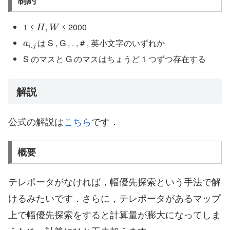
H
,
W
1 ≤
≤ 2000
a
i
,
j
は S , G , . , # , 英小文字のいずれか
S のマスと G のマスはちょうど 1 つずつ存在する
解説
公式の解説は
こちら
です．
概要
テレポータがなければ，幅優先探索という手法で解
けるみたいです．さらに，テレポータがあるマップ
上で幅優先探索をすると計算量が膨大になってしま