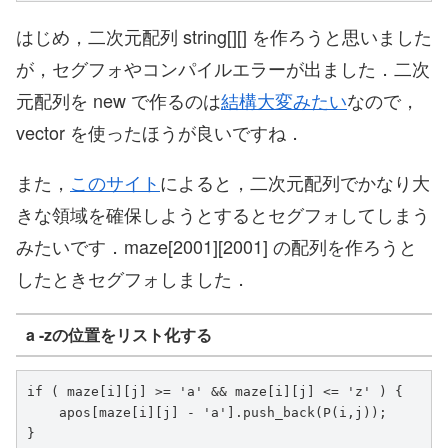
はじめ，二次元配列 string[][] を作ろうと思いました
が，セグフォやコンパイルエラーが出ました．二次
元配列を new で作るのは
結構大変みたい
なので，
vector を使ったほうが良いですね．
また，
このサイト
によると，二次元配列でかなり大
きな領域を確保しようとするとセグフォしてしまう
みたいです．maze[2001][2001] の配列を作ろうと
したときセグフォしました．
a -zの位置をリスト化する
if ( maze[i][j] >= 'a' && maze[i][j] <= 'z' ) {

    apos[maze[i][j] - 'a'].push_back(P(i,j));

}