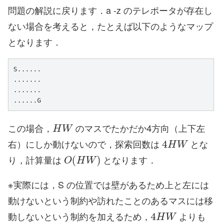
問題の解説に戻ります．a -z のテレポータが存在し
ない場合を考えると，たとえば以下のようなマップ
となります．
S......

.......

.......

......G
H
W
この場合，
のマスでたかだか4方向（上下左
4
H
W
右）にしか動けないので，探索回数は
とな
O
(
H
W
)
り，計算量は
となります．
※実際には，S の位置では壁があるため上と左には
動けないという制約や訪れたことのあるマスには移
4
H
W
動しないという制約を加えるため，
よりも