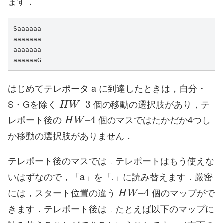
ます．
Saaaaaa

a
aaaaaa

aaaaaaa

aaaaaaG
はじめてテレポータ a に到達したときは，自分・
H
W
–
3
S・Gを除く
個の移動の選択肢があり，テ
H
W
–
4
レポート後の
個のマスではたかだか4つし
か移動の選択肢がありません．
テレポート後のマスでは，テレポートはもう使えな
いはずなので，「a」を「.」に読み替えます．厳密
H
W
–
4
には，スタート位置の違う
個のマップがで
きます．テレポート後は，たとえば以下のマップに