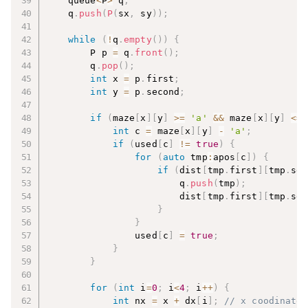
    queue
<
P
>
 q
;
    q
.
push
(
P
(
sx
,
 sy
)
)
;
while
(
!
q
.
empty
(
)
)
{
        P p 
=
 q
.
front
(
)
;
        q
.
pop
(
)
;
int
 x 
=
 p
.
first
;
int
 y 
=
 p
.
second
;
if
(
maze
[
x
]
[
y
]
>=
'a'
&&
 maze
[
x
]
[
y
]
<=
int
 c 
=
 maze
[
x
]
[
y
]
-
'a'
;
if
(
used
[
c
]
!=
true
)
{
for
(
auto
 tmp
:
apos
[
c
]
)
{
if
(
dist
[
tmp
.
first
]
[
tmp
.
sec
                        q
.
push
(
tmp
)
;
                        dist
[
tmp
.
first
]
[
tmp
.
sec
}
}
                used
[
c
]
=
true
;
}
}
for
(
int
 i
=
0
;
 i
<
4
;
 i
++
)
{
int
 nx 
=
 x 
+
 dx
[
i
]
;
// x coodinate 