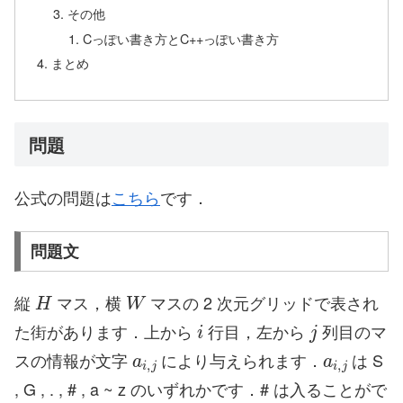
その他
Cっぽい書き方とC++っぽい書き方
まとめ
問題
公式の問題は
こちら
です．
問題文
H
W
縦
マス，横
マスの 2 次元グリッドで表され
i
j
た街があります．上から
行目，左から
列目のマ
a
i
,
j
a
i
,
j
スの情報が文字
により与えられます．
は S
, G , . , # , a ~ z のいずれかです．# は入ることがで