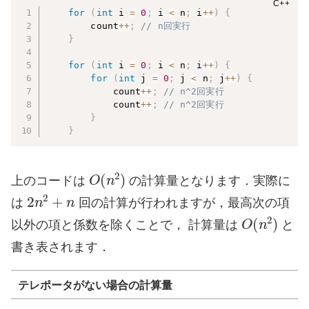
for
(
int
 i 
=
0
;
 i 
<
 n
;
 i
++
)
{
        count
++
;
// n回実行
}
for
(
int
 i 
=
0
;
 i 
<
 n
;
 i
++
)
{
for
(
int
 j 
=
0
;
 j 
<
 n
;
 j
++
)
{
            count
++
;
// n^2回実行
            count
++
;
// n^2回実行
}
}
O
(
n
2
)
上のコードは
の計算量となります．実際に
2
n
2
+
n
は
回の計算が行われますが，最高次の項
O
(
n
2
)
以外の項と係数を除くことで， 計算量は
と
書き表されます．
テレポータがない場合の計算量