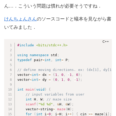
ん…．こういう問題は慣れが必要そうですね．
けんちょんさん
のソースコードと蟻本を見ながら書
いてみました．
#
include
<bits/stdc++.h>
using
namespace
 std
;
typedef
 pair
<
int
,
int
>
 P
;
// define moving directions. ex: (dx[1], dy[1])
vector
<
int
>
 dx 
=
{
1
,
0
,
-
1
,
0
}
;
vector
<
int
>
 dy 
=
{
0
,
1
,
0
,
-
1
}
;
int
main
(
void
)
{
// input variables from user
int
 H
,
 W
;
// maze size
scanf
(
"%d %d"
,
&
H
,
&
W
)
;
    vector
<
string
>
maze
(
H
)
;
for
(
int
 i
=
0
;
 i
<
H
;
 i
++
)
{
 cin 
>>
 maze
[
i
]
;
}