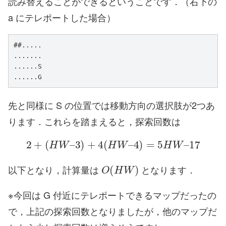
読み替えることができるということです．（右下の
a にテレポートした場合）
##.....

.......

......S

......G
先と同様に S の位置では移動方向の選択肢が2つあ
ります．これらを踏まえると，探索回数は
2
+
(
H
W
–
3
)
+
4
(
H
W
–
4
)
=
5
H
W
–
17
O
(
H
W
)
以下となり，計算量は
となります．
※今回は G 付近にテレポートできるマップだったの
で，上記の探索回数となりましたが，他のマップだ