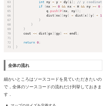
int
 ny 
=
 y 
+
 dy
[
i
]
;
// y coodinate 
if
(
nx 
>=
0
&&
 nx 
<
 H 
&&
 ny 
>=
0
&&
                q
.
push
(
P
(
nx
,
 ny
)
)
;
                dist
[
nx
]
[
ny
]
=
 dist
[
x
]
[
y
]
+
1
;
}
}
}
    cout 
<<
 dist
[
gx
]
[
gy
]
<<
 endl
;
return
0
;
}
全体の流れ
細かいところはソースコードを見ていただきたいの
で，全体のソースコードの流れだけ列挙しておきま
す．
マップのサイズを定義する．