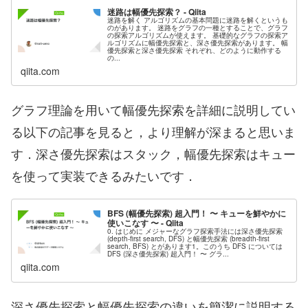
迷路は幅優先探索？ - Qiita
迷路を解く アルゴリズムの基本問題に迷路を解くというも
のがあります。 迷路をグラフの一種とすることで、グラフ
の探索アルゴリズムが使えます。 基礎的なグラフの探索ア
ルゴリズムに幅優先探索と、深さ優先探索があります。 幅
優先探索と深さ優先探索 それぞれ、どのように動作する
の...
qiita.com
グラフ理論を用いて幅優先探索を詳細に説明してい
る以下の記事を見ると，より理解が深まると思いま
す．深さ優先探索はスタック，幅優先探索はキュー
を使って実装できるみたいです．
BFS (幅優先探索) 超入門！ 〜 キューを鮮やかに
使いこなす 〜 - Qiita
0. はじめに メジャーなグラフ探索手法には深さ優先探索
(depth-first search, DFS) と幅優先探索 (breadth-first
search, BFS) とがあります1。このうち DFS については
DFS (深さ優先探索) 超入門！ 〜 グラ...
qiita.com
深さ優先探索と幅優先探索の違いを簡潔に説明する