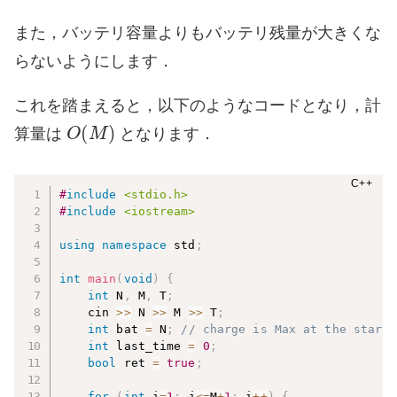
また，バッテリ容量よりもバッテリ残量が大きくな
らないようにします．
これを踏まえると，以下のようなコードとなり，計
O
(
M
)
算量は
となります．
#
include
<stdio.h>
#
include
<iostream>
using
namespace
 std
;
int
main
(
void
)
{
int
 N
,
 M
,
 T
;
    cin 
>>
 N 
>>
 M 
>>
 T
;
int
 bat 
=
 N
;
// charge is Max at the start.
int
 last_time 
=
0
;
bool
 ret 
=
true
;
for
(
int
 i
=
1
;
 i
<=
M
+
1
;
 i
++
)
{