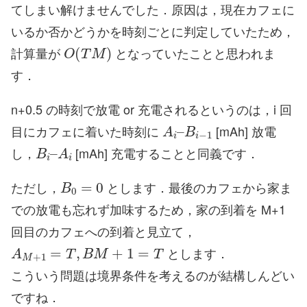
てしまい解けませんでした．原因は，現在カフェに
いるか否かどうかを時刻ごとに判定していたため，
O
(
T
M
)
計算量が
となっていたことと思われま
す．
n+0.5 の時刻で放電 or 充電されるというのは，i 回
A
B
i
i
–
−
1
目にカフェに着いた時刻に
[mAh] 放電
B
i
–
A
i
し，
[mAh] 充電することと同義です．
B
0
=
0
ただし，
とします．最後のカフェから家ま
での放電も忘れず加味するため，家の到着を M+1
回目のカフェへの到着と見立て，
A
M
+
1
=
T
,
B
M
+
1
=
T
とします．
こういう問題は境界条件を考えるのが結構しんどい
ですね．