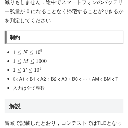
減りもしません．途中でスマートフォンのバッテリ
ー残量が 0 になることなく帰宅することができるか
を判定してください．
制約
1
≤
N
≤
10
9
1
≤
M
≤
1000
1
≤
T
≤
10
9
0< A1 < B1 < A2 < B2 < A3 < B3 < ⋯ < AM < BM < T
入力は全て整数
解説
冒頭で記載したとおり，コンテストではTLEとなっ