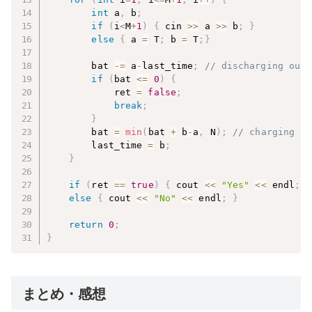
int
 a
,
 b
;
if
(
i
<
M
+
1
)
{
 cin 
>>
 a 
>>
 b
;
}
else
{
 a 
=
 T
;
 b 
=
 T
;
}
        bat 
-=
 a
-
last_time
;
// discharging outs
if
(
bat 
<=
0
)
{
            ret 
=
false
;
break
;
}
        bat 
=
min
(
bat 
+
 b
-
a
,
 N
)
;
// charging in
        last_time 
=
 b
;
}
if
(
ret 
==
true
)
{
 cout 
<<
"Yes"
<<
 endl
;
}
else
{
 cout 
<<
"No"
<<
 endl
;
}
return
0
;
}
まとめ・感想