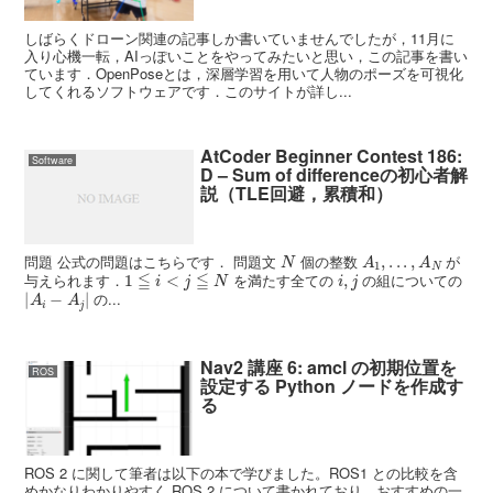
しばらくドローン関連の記事しか書いていませんでしたが，11月に
入り心機一転，AIっぽいことをやってみたいと思い，この記事を書い
ています．OpenPoseとは，深層学習を用いて人物のポーズを可視化
してくれるソフトウェアです．このサイトが詳し...
AtCoder Beginner Contest 186:
Software
D – Sum of differenceの初心者解
説（TLE回避，累積和）
N
A
1
,
.
.
.
,
A
N
問題 公式の問題はこちらです． 問題文
個の整数
が
1
≦
i
<
j
≦
N
i
,
j
与えられます．
を満たす全ての
の組についての
|
A
i
−
A
j
|
の...
Nav2 講座 6: amcl の初期位置を
ROS
設定する Python ノードを作成す
る
ROS 2 に関して筆者は以下の本で学びました。ROS1 との比較を含
めかなりわかりやすく ROS 2 について書かれており、おすすめの一