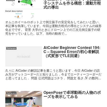
子システムを作る構想：運動方程
式の導出
オムニホイールロボット上で倒立振子の安定化をしてみたいと思い、
本記事を執筆しています。今回は運動方程式の導出とシステムの線形
化までです。 背景 大学のときにドローン上での三次元倒立振子の研
究をやっていました。以下、当時の動画で...
AtCoder Beginner Contest 194:
Software
C – Squared Errorの初心者解説
（式変形でTLE回避）
久々に AtCoder の解説記事を書こうと思います．今日 AtCoder の読
み方がアットコーダーだと知りました．今までエーティーコーダーだ
N
と思ってました． 問題 公式問題はコチラ． 問題文 長さ
の数列...
OpenPoseで卓球動画の人物のポ
Software
ーズを表示してみる