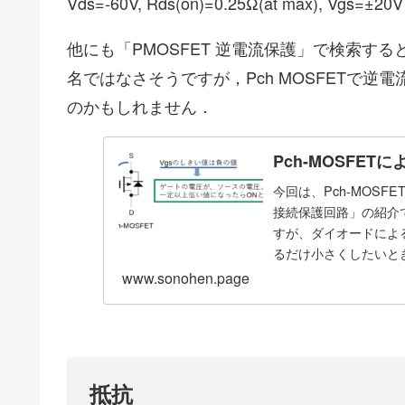
Vds=-60V, Rds(on)=0.25Ω(at max), Vgs=±20V
他にも「PMOSFET 逆電流保護」で検索す
名ではなさそうですが，Pch MOSFETで
のかもしれません．
Pch-MOSFE
今回は、Pch-MOS
接続保護回路」の紹介
すが、ダイオードによ
るだけ小さくしたいと
www.sonohen.page
抵抗