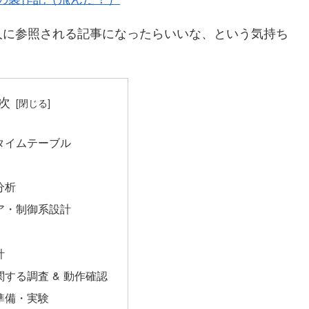
人に参照される記事になったらいいな、という気持ち
次
タイムテーブル
分析
ア・制御系設計
計
する調査 & 動作確認
準備・実験