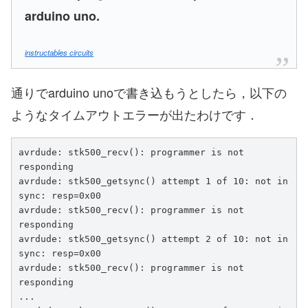
arduino uno.
instructables circuits
通りでarduino unoで書き込もうとしたら，以下の
ようなタイムアウトエラーが出たわけです．
avrdude: stk500_recv(): programmer is not 
responding

avrdude: stk500_getsync() attempt 1 of 10: not in 
sync: resp=0x00

avrdude: stk500_recv(): programmer is not 
responding

avrdude: stk500_getsync() attempt 2 of 10: not in 
sync: resp=0x00

avrdude: stk500_recv(): programmer is not 
responding

...
