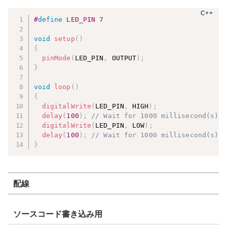
#
define
LED_PIN
7
void
setup
(
)
{
pinMode
(
LED_PIN
,
 OUTPUT
)
;
}
void
loop
(
)
{
digitalWrite
(
LED_PIN
,
 HIGH
)
;
delay
(
100
)
;
// Wait for 1000 millisecond(s)
digitalWrite
(
LED_PIN
,
 LOW
)
;
delay
(
100
)
;
// Wait for 1000 millisecond(s)
}
配線
ソースコード書き込み用