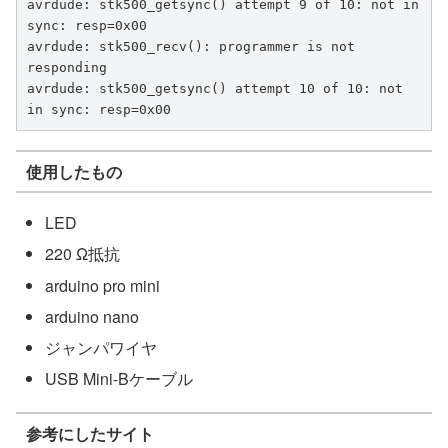
avrdude: stk500_getsync() attempt 9 of 10: not in 
sync: resp=0x00

avrdude: stk500_recv(): programmer is not 
responding

avrdude: stk500_getsync() attempt 10 of 10: not 
in sync: resp=0x00
使用したもの
LED
220 Ω抵抗
arduino pro mini
arduino nano
ジャンパワイヤ
USB Mini-Bケーブル
参考にしたサイト