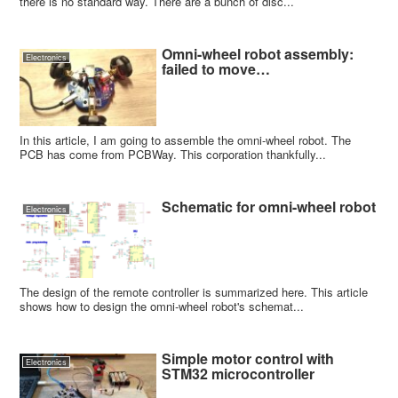
there is no standard way. There are a bunch of disc...
Omni-wheel robot assembly:
Electronics
failed to move…
In this article, I am going to assemble the omni-wheel robot. The
PCB has come from PCBWay. This corporation thankfully...
Schematic for omni-wheel robot
Electronics
The design of the remote controller is summarized here. This article
shows how to design the omni-wheel robot's schemat...
Simple motor control with
Electronics
STM32 microcontroller