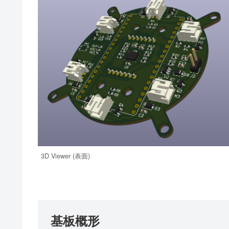
3D Viewer (表面)
基板概形