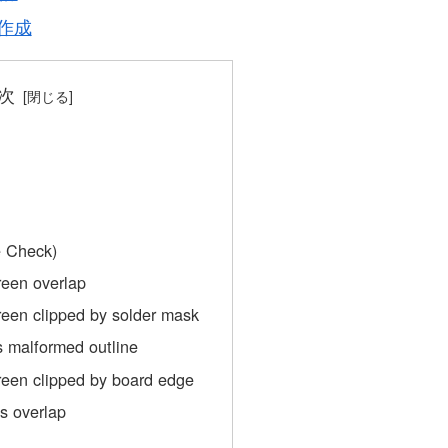
 作成
次
 Check)
reen overlap
reen clipped by solder mask
s malformed outline
reen clipped by board edge
ds overlap